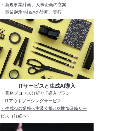
・新規事業計画、人事企画の立案
・事業継承/M＆Aの計画、実行
ITサービスと生成AI導入
・業務プロセス分析と
IT導入プラン
・ITアウトソーシング​サービス
​・生成AIの業務へ実装支援/DX推進研修サー
ビス（詳細へ）