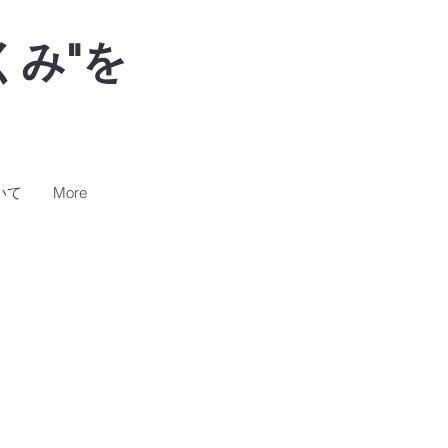
くみ"
を
いて
More