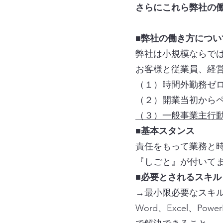
さらにこれら弊社の
■弊社の働き方につい
弊社は小規模ならで
お客様と従業員、経
（１）時間外勤務ゼ
（２）開業当初からペ
（３）一般事業主行動
■基本スタンス
責任をもって業務と
『しごと』が付いて
■必要とされるスキル
→最小限必要なスキ
Word、Excel、P