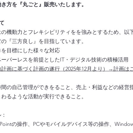
働き方を『丸ごと』販売いたします。
て
はの機動力とフレキシビリティをを強みとするため、以
営の『三方良し』を目指しています。
ロを目標にした様々な対応
ーパーレスを前提としたIT・デジタル技術の積極活用
計画​に基づく計画の遂行（2025年12月より）→計画は
時間の自己管理ができをること、売上・利益などの経営
まわるような活動が実行できること。
ル：
owerPointの操作、PCやモバイルデバイス等の操作、Wi